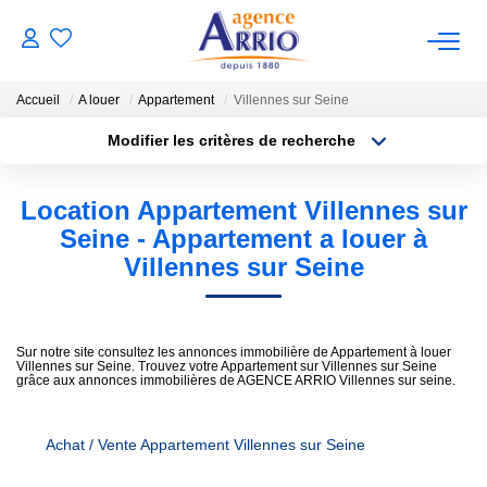
Accueil
A louer
Appartement
Villennes sur Seine
VENTES
Modifier les critères de recherche
Type de transaction
Localisation
Acheter
Localisation
Location Appartement Villennes sur
BIENS VENDUS
Type de bien
Sélectionnez...
Surface min
Seine - Appartement a louer à
Villennes sur Seine
LOCATIONS
Plus de critères
Budget max
NOTRE AGENCE
Créer une alerte
Sur notre site consultez les annonces immobilière de Appartement à louer
Villennes sur Seine. Trouvez votre Appartement sur Villennes sur Seine
grâce aux annonces immobilières de AGENCE ARRIO Villennes sur seine.
ESTIMATION
Achat / Vente Appartement Villennes sur Seine
CONTACT