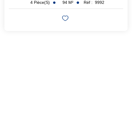
94
M²
Réf :
9992
4
Pièce(s)