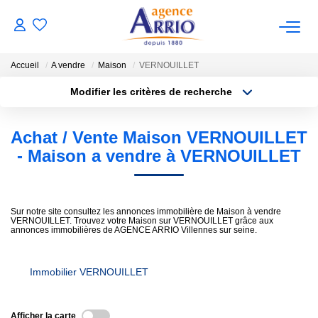
Accueil
A vendre
Maison
VERNOUILLET
VENTES
Modifier les critères de recherche
Type de transaction
Localisation
Acheter
Localisation
Achat / Vente Maison VERNOUILLET
BIENS VENDUS
Type de bien
Sélectionnez...
Surface min
- Maison a vendre à VERNOUILLET
LOCATIONS
Plus de critères
Budget max
Sur notre site consultez les annonces immobilière de Maison à vendre
NOTRE AGENCE
VERNOUILLET. Trouvez votre Maison sur VERNOUILLET grâce aux
Créer une alerte
annonces immobilières de AGENCE ARRIO Villennes sur seine.
ESTIMATION
Immobilier VERNOUILLET
CONTACT
Afficher la carte