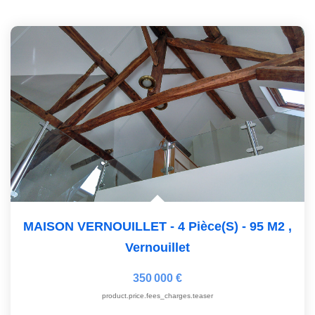
MAISON VERNOUILLET - 4 Pièce(s) - 95 M2
,
Vernouillet
350 000 €
product.price.fees_charges.teaser