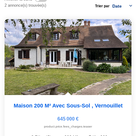
2 annonce(s) trouvée(s)
Trier par
GESTION
Maison 200 M² Avec Sous-Sol
,
Vernouillet
645 000 €
product.price.fees_charges.teaser