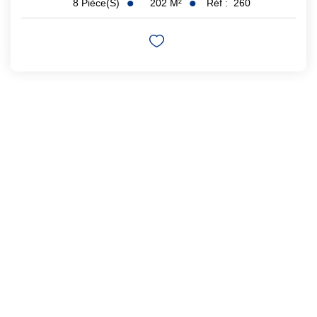
202
M²
Réf :
260
8
Pièce(s)