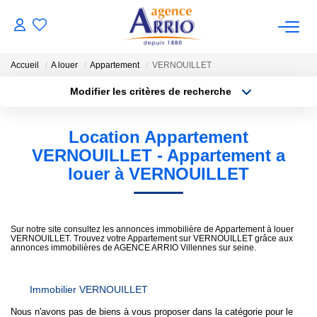
Accueil
A louer
Appartement
VERNOUILLET
VENTES
Modifier les critères de recherche
Type de transaction
Localisation
Acheter
Localisation
Location Appartement
BIENS VENDUS
Type de bien
Sélectionnez...
Surface min
VERNOUILLET - Appartement a
louer à VERNOUILLET
LOCATIONS
Plus de critères
Budget max
NOTRE AGENCE
Créer une alerte
Sur notre site consultez les annonces immobilière de Appartement à louer
VERNOUILLET. Trouvez votre Appartement sur VERNOUILLET grâce aux
annonces immobilières de AGENCE ARRIO Villennes sur seine.
ESTIMATION
Immobilier VERNOUILLET
CONTACT
Nous n'avons pas de biens à vous proposer dans la catégorie pour le