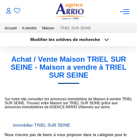
Accueil
A vendre
Maison
TRIEL SUR SEINE
VENTES
Modifier les critères de recherche
Type de transaction
Localisation
Acheter
Localisation
Achat / Vente Maison TRIEL SUR
BIENS VENDUS
Type de bien
Sélectionnez...
Surface min
SEINE - Maison a vendre à TRIEL
SUR SEINE
LOCATIONS
Plus de critères
Budget max
NOTRE AGENCE
Créer une alerte
Sur notre site consultez les annonces immobilière de Maison à vendre TRIEL
SUR SEINE. Trouvez votre Maison sur TRIEL SUR SEINE grâce aux
annonces immobilières de AGENCE ARRIO Villennes sur seine.
ESTIMATION
Immobilier TRIEL SUR SEINE
CONTACT
Nous n'avons pas de biens à vous proposer dans la catégorie pour le