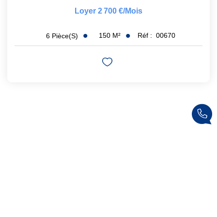
Loyer 2 700 €/mois
150
M²
Réf :
00670
6
Pièce(s)