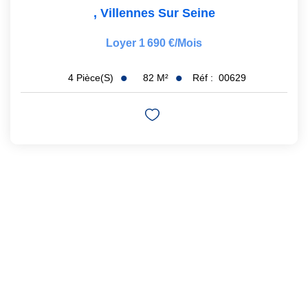
,
Villennes Sur Seine
Loyer 1 690 €/mois
82
M²
Réf :
00629
4
Pièce(s)