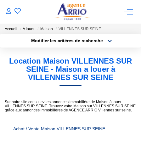
Accueil
A louer
Maison
VILLENNES SUR SEINE
VENTES
Modifier les critères de recherche
Type de transaction
Localisation
Acheter
Localisation
Location Maison VILLENNES SUR
BIENS VENDUS
Type de bien
Sélectionnez...
Surface min
SEINE - Maison a louer à
VILLENNES SUR SEINE
LOCATIONS
Plus de critères
Budget max
NOTRE AGENCE
Créer une alerte
Sur notre site consultez les annonces immobilière de Maison à louer
VILLENNES SUR SEINE. Trouvez votre Maison sur VILLENNES SUR SEINE
grâce aux annonces immobilières de AGENCE ARRIO Villennes sur seine.
ESTIMATION
Achat / Vente Maison VILLENNES SUR SEINE
CONTACT