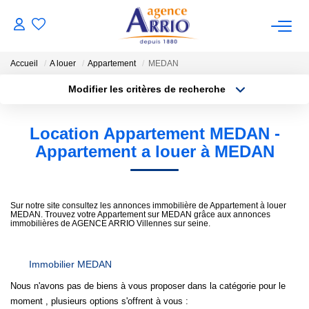
Accueil
A louer
Appartement
MEDAN
VENTES
Modifier les critères de recherche
Type de transaction
Localisation
Acheter
Localisation
Location Appartement MEDAN -
BIENS VENDUS
Type de bien
Sélectionnez...
Surface min
Appartement a louer à MEDAN
LOCATIONS
Plus de critères
Budget max
Sur notre site consultez les annonces immobilière de Appartement à louer
NOTRE AGENCE
MEDAN. Trouvez votre Appartement sur MEDAN grâce aux annonces
Créer une alerte
immobilières de AGENCE ARRIO Villennes sur seine.
ESTIMATION
Immobilier MEDAN
Nous n'avons pas de biens à vous proposer dans la catégorie pour le
CONTACT
moment , plusieurs options s'offrent à vous :