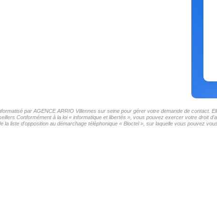
r informatisé par AGENCE ARRIO Villennes sur seine pour gérer votre demande de contact. Elle
seillers Conformément à la loi « informatique et libertés », vous pouvez exercer votre droit
la liste d'opposition au démarchage téléphonique « Bloctel », sur laquelle vous pouvez vous i