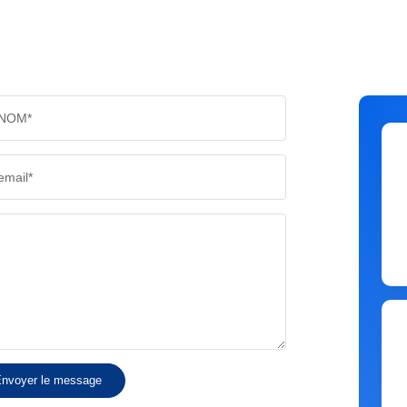
NOM*
email*
nvoyer le message