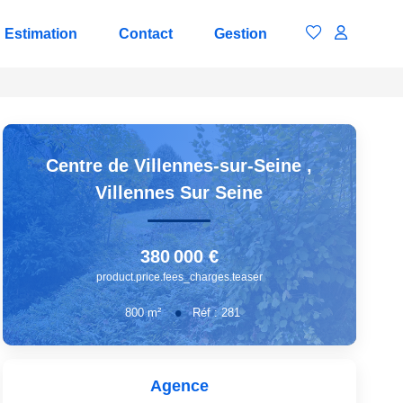
Estimation
Contact
Gestion
Centre de Villennes-sur-Seine
,
Villennes Sur Seine
380 000 €
product.price.fees_charges.teaser
800
m²
Réf :
281
Agence