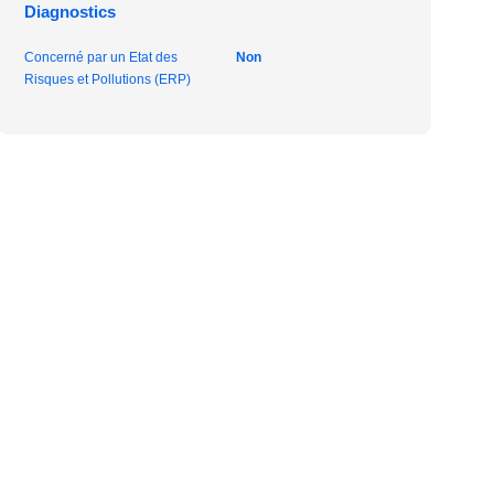
Diagnostics
Concerné par un Etat des
Non
Risques et Pollutions (ERP)