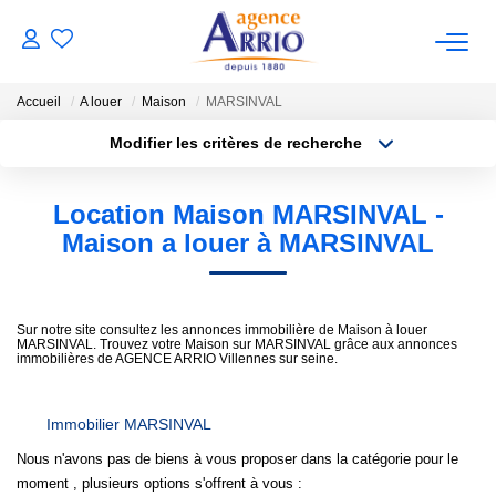
Accueil
A louer
Maison
MARSINVAL
VENTES
Modifier les critères de recherche
Type de transaction
Localisation
Acheter
Localisation
Location Maison MARSINVAL -
BIENS VENDUS
Type de bien
Sélectionnez...
Surface min
Maison a louer à MARSINVAL
LOCATIONS
Plus de critères
Budget max
Sur notre site consultez les annonces immobilière de Maison à louer
NOTRE AGENCE
MARSINVAL. Trouvez votre Maison sur MARSINVAL grâce aux annonces
Créer une alerte
immobilières de AGENCE ARRIO Villennes sur seine.
ESTIMATION
Immobilier MARSINVAL
Nous n'avons pas de biens à vous proposer dans la catégorie pour le
CONTACT
moment , plusieurs options s'offrent à vous :