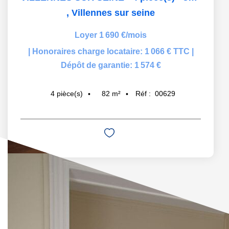
,
Villennes sur seine
Loyer 1 690 €/mois
|
Honoraires charge locataire: 1 066 € TTC
|
Dépôt de garantie: 1 574 €
82
m²
Réf :
00629
4
pièce(s)