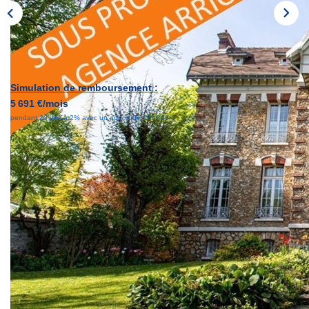
GESTION
Simulation de remboursement :
5 691 €/mois
pendant 20 ans à 2% avec un apport de 125 000 €
Description
Réf : 2131
SOUS PROMESSE - l'agence ARRIO vous propose une
superbe propriété à proximité à pied du centre, de la gare,
des commerces et des écoles. Très authentique avec son
architecture et ses matériaux d'époque : parquets chêne,
carrelages ciment peint, plafonds à caissons, hauteurs