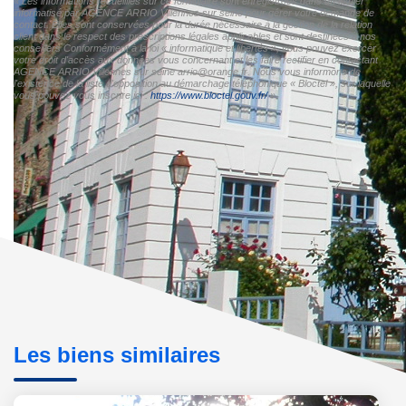
« Les informations recueillies sur ce formulaire sont enregistrées dans un fichier
informatisé par AGENCE ARRIO Villennes sur seine pour gérer votre demande de
contact. Elles sont conservées pour la durée nécessaire à la gestion de la relation
client dans le respect des prescriptions légales applicables et sont destinées à nos
conseillers Conformément à la loi « informatique et libertés », vous pouvez exercer
votre droit d'accès aux données vous concernant et les faire rectifier en contactant
AGENCE ARRIO Villennes sur seine arrio@orange.fr. Nous vous informons de
l'existence de la liste d'opposition au démarchage téléphonique « Bloctel », sur laquelle
vous pouvez vous inscrire ici :
https://www.bloctel.gouv.fr/
»
Les biens similaires