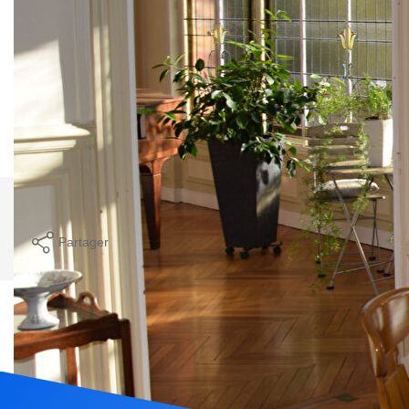
Logement à consommation énergétique excessive. : classe
G. Montant estimé des dépenses annuelles d'énergie pour
un usage standard entre 7220€ et 9820€. Pour la date de
référence 01/01/2022.
Imprimer
Partager
Calculer mon budget
Ce bien est soumis à un diagnostic ERP (État
des Risques et Pollutions). Pour en savoir plus,
rendez-vous sur
https://www.georisques.gouv.fr/