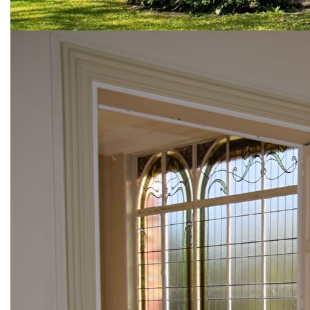
sous plafonds, cheminées. Elle comprend en rdc: entrée,
séjour, salle à manger, magnifique jardin d'hiver avec
vitraux Art Nouveau classés. Au 1er étage: 3 chambres
dont une suite parentale, salle de bains, wc. Au 2ème
étage: 3 chambres, salle de douche, wc. En rez de jardin,
salle de tv, salle de jeux, buanderie, atelier et chaufferie.
Magnifique jardin clos de 1269m² avec sa "folie orientale" à
restaurer. Garage.
** €1 250 000
honoraires inclus
|
€1 230 000
hors honoraires
|
Honoraires : 1.63% TTC à la charge de l'acquéreur
Nos honoraires
Nous contacter
Diagnostics énergétiques