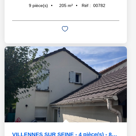
205
m²
Réf :
00782
9
pièce(s)
VILLENNES SUR SEINE - 4 pièce(s) - 82.04 m2